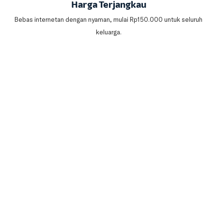
Harga Terjangkau
Bebas internetan dengan nyaman, mulai Rp150.000 untuk seluruh
keluarga.
Mudahnya bayar tagihan
IndiHome by Telkomsel
Internet rumah murah dengan pembayaran yang mudah. Banyak
pilihan metode pembayaran dari mana saja.
Cara Bayar IndiHome