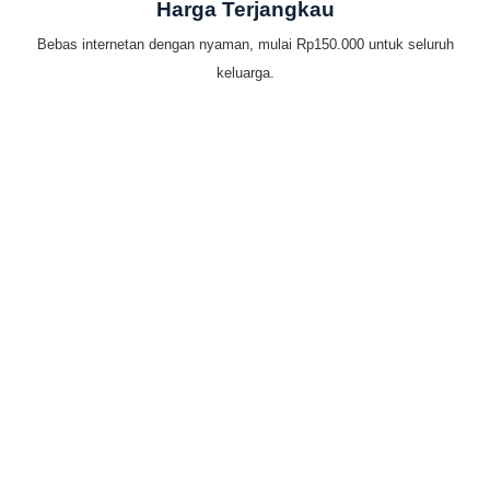
Harga Terjangkau
Bebas internetan dengan nyaman, mulai Rp150.000 untuk seluruh
keluarga.
Mudahnya bayar tagihan
IndiHome by Telkomsel
Internet rumah murah dengan pembayaran yang mudah. Banyak
pilihan metode pembayaran dari mana saja.
Cara Bayar IndiHome