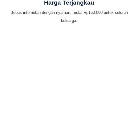
Harga Terjangkau
Bebas internetan dengan nyaman, mulai Rp150.000 untuk seluruh
keluarga.
Mudahnya bayar tagihan
IndiHome by Telkomsel
Internet rumah murah dengan pembayaran yang mudah. Banyak
pilihan metode pembayaran dari mana saja.
Cara Bayar IndiHome