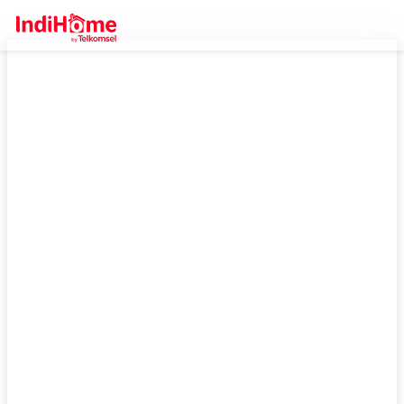
IndiHome Jakarta Barat, Daftar
Sekarang Bisa Dapetin Promo
Gratis Pasang!
Daftar IndiHome di Jakarta Barat untuk internet super cepat!
Dapatkan wifi terbaik mulai 100 ribuan, plus Anda bisa dapatkan
promo gratis biaya pasang sekarang.
Cek Selengkapnya