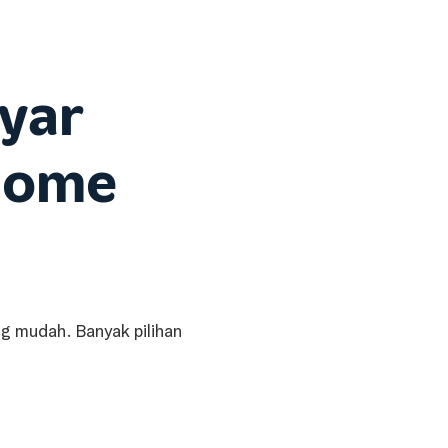
yar
iHome
g mudah. Banyak pilihan