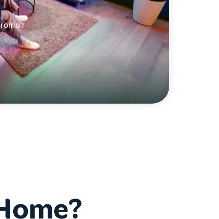
 promo
iHome?