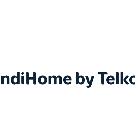
IndiHome by Telk