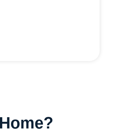
 promo
diHome?