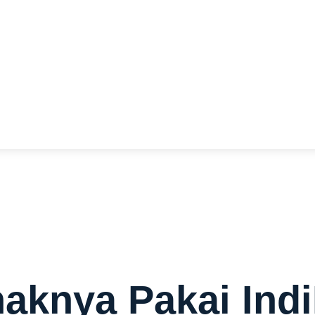
 murah terbaik. Nikmati internet 100ribuan dan bisa dapetin
at menguntungkan.
aknya Pakai In