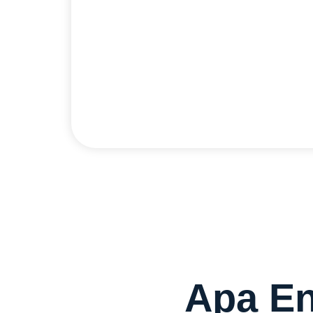
Pasang!
IndiHome di Kepulauan Riau, solusi wifi
gratis biaya pasang yang dijamin sang
Cek Selengkapnya
Apa En