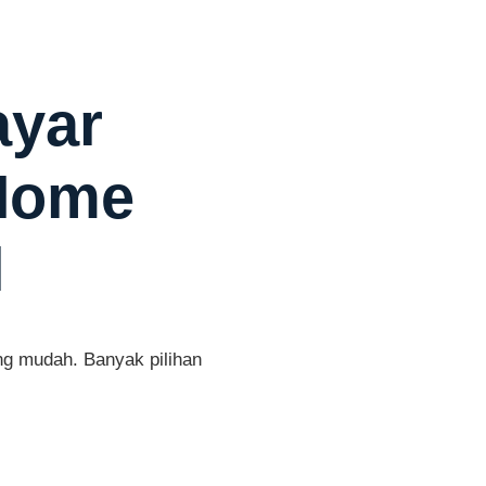
ayar
iHome
l
g mudah. Banyak pilihan