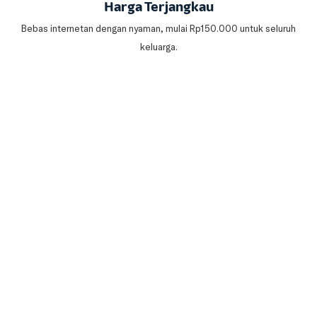
Harga Terjangkau
Bebas internetan dengan nyaman, mulai Rp150.000 untuk seluruh
keluarga.
Mudahnya bayar tagihan
IndiHome by Telkomsel
Internet rumah murah dengan pembayaran yang mudah. Banyak
pilihan metode pembayaran dari mana saja.
Cara Bayar IndiHome