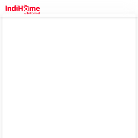
IndiHome Lamandau, Daftar
Sekarang Bisa Dapetin Promo
Gratis Pasang!
Pasang wifi murah di Lamandau? IndiHome By Telkomsel
jawabannya! Internet mulai 100 ribuan, serta bisa dapatkan promo
gratis biaya pasang sekarang juga yang hemat.
Cek Selengkapnya