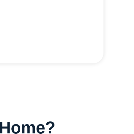
mulai
diHome?