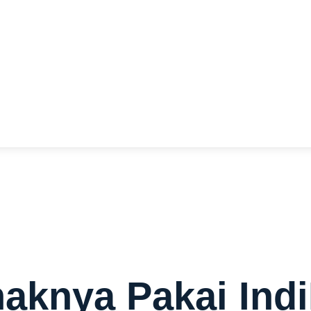
 Daftar IndiHome By Telkomsel! dapetin wifi murah terbaik 
o gratis biaya pasang.
aknya Pakai In