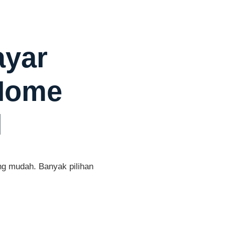
ayar
iHome
l
g mudah. Banyak pilihan