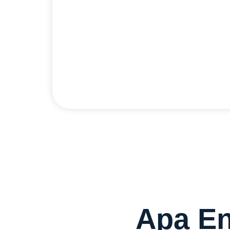
Pasang!
Butuh internet cepat di Mamuju Tengah?
100ribuan, plus Anda bisa dapetin prom
Cek Selengkapnya
Apa En