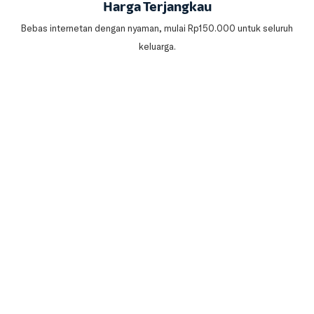
Harga Terjangkau
Bebas internetan dengan nyaman, mulai Rp150.000 untuk seluruh
keluarga.
Mudahnya bayar tagihan
IndiHome by Telkomsel
Internet rumah murah dengan pembayaran yang mudah. Banyak
pilihan metode pembayaran dari mana saja.
Cara Bayar IndiHome