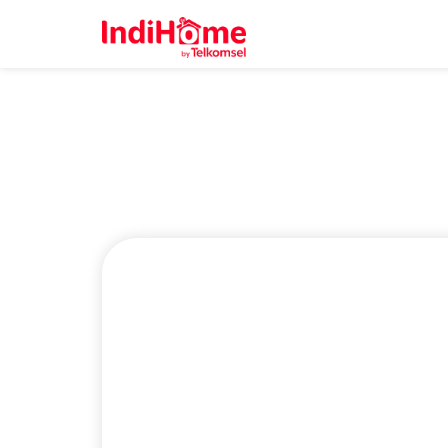
IndiHome Ogan 
Bisa Dapetin 
Daftar IndiHome di Ogan Ilir, pilihan wif