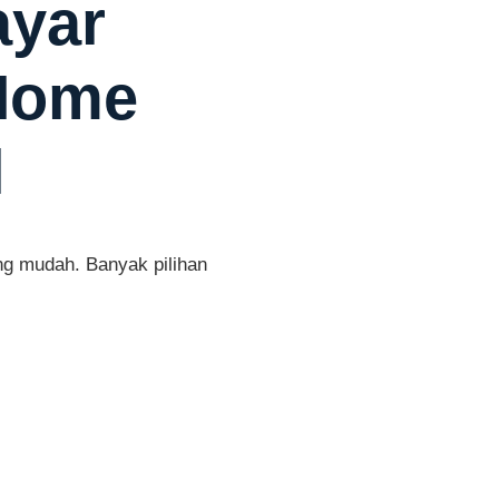
ayar
iHome
l
g mudah. Banyak pilihan