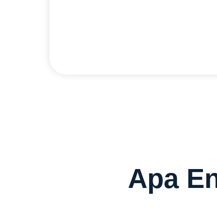
dapetin promo gratis biaya pasang ya
Cek Selengkapnya
Apa En