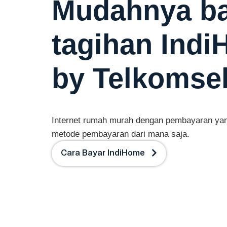
Mudahnya b
tagihan Ind
by Telkomse
Internet rumah murah dengan pembayaran yan
metode pembayaran dari mana saja.
Cara Bayar IndiHome