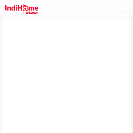
IndiHome Palopo, Daftar Sekarang
Bisa Dapetin Promo Gratis Pasang!
Daftar IndiHome di Palopo untuk wifi murah terbaik. Dapatkan
internet mulai 100 ribuan, plus Anda bisa dapatkan promo gratis
biaya pasang yang sangat spesial.
Cek Selengkapnya