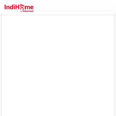
IndiHome Pelalawan, Daftar
Sekarang Bisa Dapetin Promo
Gratis Pasang!
IndiHome, pilihan wifi murah terbaik di Pelalawan. Dapatkan internet
cepat mulai 100 ribuan, plus bisa dapatkan promo gratis biaya
pasang yang menguntungkan.
Cek Selengkapnya