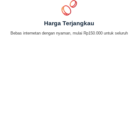
Harga Terjangkau
Bebas internetan dengan nyaman, mulai Rp150.000 untuk seluruh
keluarga.
Mudahnya bayar tagihan
IndiHome by Telkomsel
Internet rumah murah dengan pembayaran yang mudah. Banyak
pilihan metode pembayaran dari mana saja.