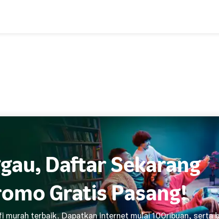
gau, Daftar Sekarang
romo Gratis Pasang!
fi murah terbaik. Dapatkan internet mulai 100ribuan, serta 