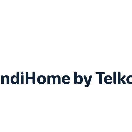
IndiHome by Telk