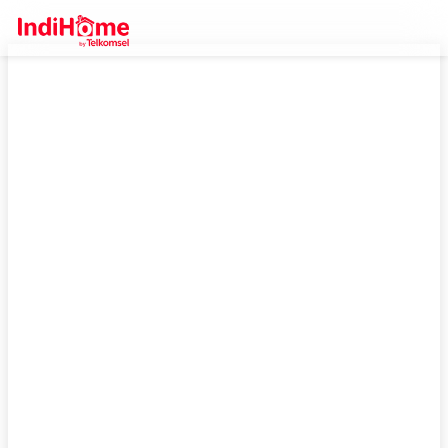
IndiHome Sumatera Selatan, Daftar
Sekarang Bisa Dapetin Promo
Gratis Pasang!
Cari wifi terbaik di Sumatera Selatan? Daftar IndiHome! Dapatkan
internet mulai 100 ribuan, plus Anda bisa dapatkan promo gratis
biaya pasang yang sangat spesial.
Cek Selengkapnya